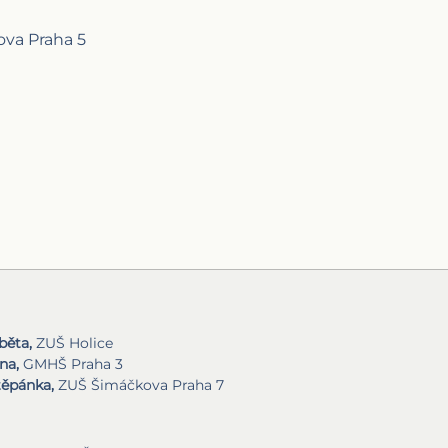
ova Praha 5
běta,
ZUŠ Holice
na,
GMHŠ Praha 3
těpánka,
ZUŠ Šimáčkova Praha 7