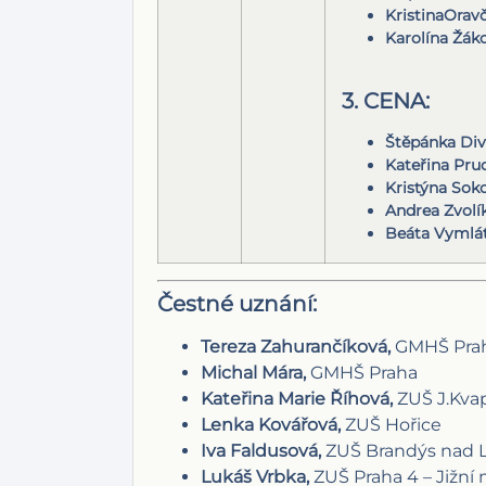
KristinaOravč
Karolína Žák
3. CENA:
Štěpánka Div
Kateřina Pru
Kristýna Soko
Andrea Zvolí
Beáta Vymlát
Čestné uznání:
Tereza Zahurančíková,
GMHŠ Pra
Michal Mára,
GMHŠ Praha
Kateřina Marie Říhová,
ZUŠ J.Kvap
Lenka Kovářová,
ZUŠ Hořice
Iva Faldusová,
ZUŠ Brandýs nad
Lukáš Vrbka,
ZUŠ Praha 4 – Jižní