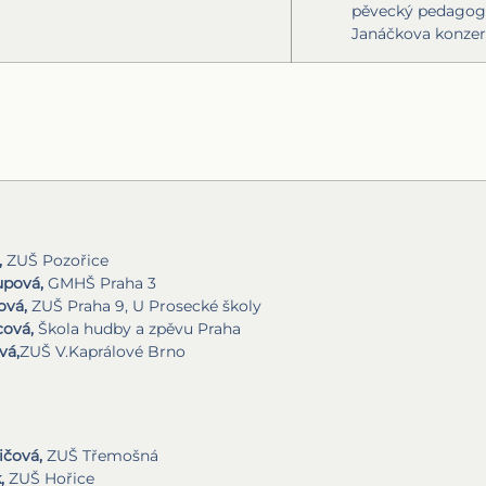
pěvecký pedagog
Janáčkova konzer
,
ZUŠ Pozořice
upová,
GMHŠ Praha 3
ová,
ZUŠ Praha 9, U Prosecké školy
cová,
Škola hudby a zpěvu Praha
vá,
ZUŠ V.Kaprálové Brno
ičová,
ZUŠ Třemošná
,
ZUŠ Hořice