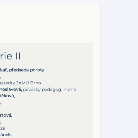
e II
ař, předseda poroty
,
 katedry JAMU Brno
hoslavová,
pěvecký pedagog, Praha
íčková,
,
o
rtová,
,
aze
bánek,