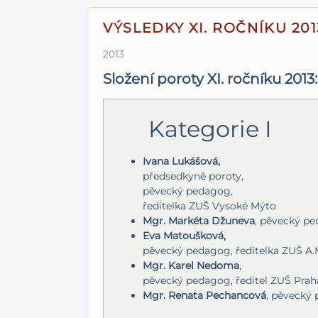
VÝSLEDKY XI. ROČNÍKU 201
2013
Složení poroty XI. ročníku 2013:
Kategorie I
Ivana Lukášová,
předsedkyně poroty,
pěvecký pedagog,
ředitelka ZUŠ Vysoké Mýto
Mgr. Markéta Džuneva
, pěvecký p
Eva Matoušková,
pěvecký pedagog, ředitelka ZUŠ A
Mgr. Karel Nedoma
,
pěvecký pedagog, ředitel ZUŠ Praha
Mgr. Renata Pechancová
, pěvecký 