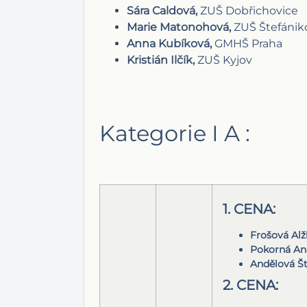
Sára Caldová,
ZUŠ Dobřichovice
Marie Matonohová,
ZUŠ Štefánik
Anna Kubíková,
GMHŠ Praha
Kristián Ilčík,
ZUŠ Kyjov
Kategorie I A :
1. CENA:
Frošová Alž
Pokorná An
Andělová Š
2. CENA: