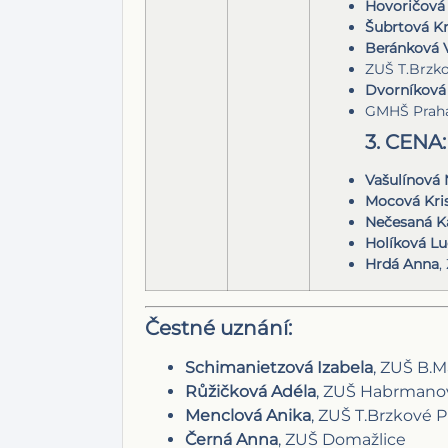
Hovoričová 
Šubrtová Kr
Beránková 
ZUŠ T.Brzk
Dvorníková 
GMHŠ Prah
3. CENA:
Vašulínová 
Mocová Kri
Nečesaná K
Holíková L
Hrdá Anna
,
Čestné uznání:
Schimanietzová Izabela
, ZUŠ B.M
Růžičková Adéla
, ZUŠ Habrmanov
Menclová Anika
, ZUŠ T.Brzkové 
Černá Anna
, ZUŠ Domažlice