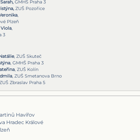
Sarah,
GMHŠ Praha 3
istýna,
ZUŠ Pozořice
Veronika
,
ové Plzeň
Viola
,
a 3
Natálie
, ZUŠ Skuteč
stýna
, GMHŠ Praha 3
ateřina
, ZUŠ Kolín
udmila
, ZUŠ Smetanova Brno
 ZUŠ Zbraslav Praha 5
artinů Havířov
a Hradec Králové
Plzeň