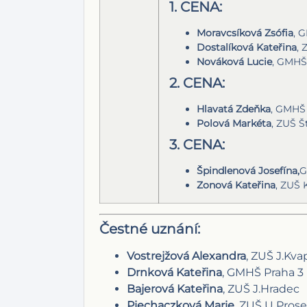
1. CENA:
Moravcsíková Zsófia
, 
Dostalíková Kateřina
, 
Nováková Lucie
, GMHŠ
2. CENA:
Hlavatá Zdeňka
, GMHŠ
Polová Markéta
, ZUŠ Š
3. CENA:
Špindlenová Josefína,
G
Zonová Kateřina
, ZUŠ 
Čestné uznání:
Vostrejžová Alexandra
, ZUŠ J.Kva
Drnková Kateřina
, GMHŠ Praha 3
Bajerová Kateřina
, ZUŠ J.Hradec
Piechaczková Marie
, ZUŠ U Pros