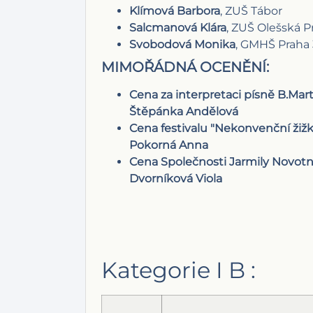
Klímová Barbora
, ZUŠ Tábor
Salcmanová Klára
, ZUŠ Olešská P
Svobodová Monika
, GMHŠ Praha 
MIMOŘÁDNÁ OCENĚNÍ:
Cena za interpretaci písně B.Mart
Štěpánka Andělová
Cena festivalu "Nekonvenční žiž
Pokorná Anna
Cena Společnosti Jarmily Novotn
Dvorníková Viola
Kategorie I B :