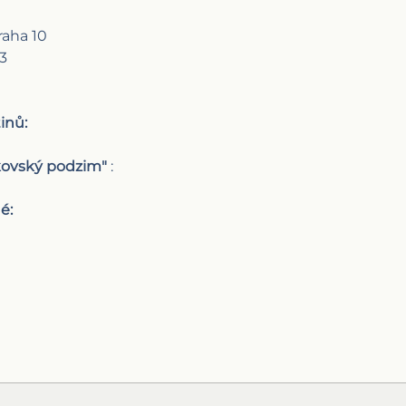
raha 10
3
inů:
kovský podzim"
:
é: