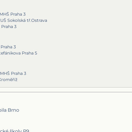
GMHŠ Praha 3
ZUŠ Sokolská tř.Ostrava
 Praha 3
 Praha 3
tefánikova Praha 5
MHŠ Praha 3
Kroměříž
pila Brno
ecké školy P9