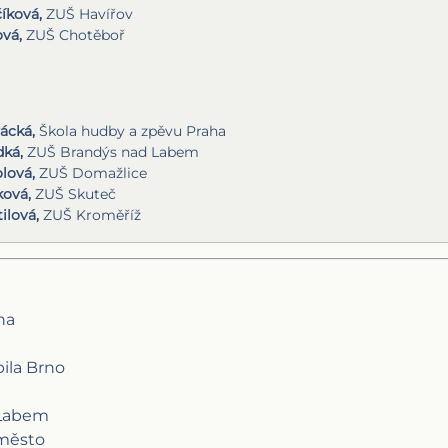
íková,
ZUŠ Havířov
ová,
ZUŠ Chotěboř
ácká,
Škola hudby a zpěvu Praha
dká,
ZUŠ Brandýs nad Labem
lová,
ZUŠ Domažlice
ková,
ZUŠ Skuteč
ilová,
ZUŠ Kroměříž
ha
ila Brno
 Labem
 město