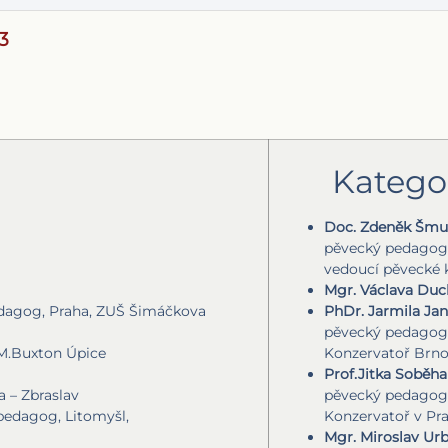
3
Kategori
Doc. Zdeněk Šmuk
pěvecký pedagog
vedoucí pěvecké
Mgr. Václava Duc
edagog, Praha, ZUŠ Šimáčkova
PhDr. Jarmila Jan
pěvecký pedagog
.M.Buxton Úpice
Konzervatoř Brn
Prof.Jitka Soběha
 – Zbraslav
pěvecký pedagog
pedagog, Litomyšl,
Konzervatoř v Pr
Mgr. Miroslav Ur