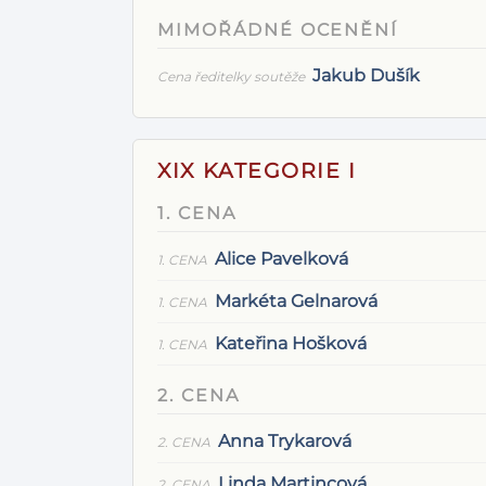
MIMOŘÁDNÉ OCENĚNÍ
Jakub Dušík
Cena ředitelky soutěže
XIX KATEGORIE I
1. CENA
Alice Pavelková
1. CENA
Markéta Gelnarová
1. CENA
Kateřina Hošková
1. CENA
2. CENA
Anna Trykarová
2. CENA
Linda Martincová
2. CENA