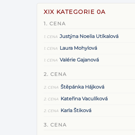
XIX KATEGORIE 0A
1. CENA
Justýna Noelia Utíkalová
1. CENA
Laura Mohylová
1. CENA
Valérie Gajanová
1. CENA
2. CENA
Štěpánka Hájková
2. CENA
Kateřina Vaculíková
2. CENA
Karla Štiková
2. CENA
3. CENA