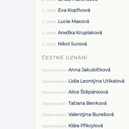
Eva Kopřivová
2. CENA
Lucie Maxová
2. CENA
Anežka Krupiaková
2. CENA
Nikol Surová
2. CENA
ČESTNÉ UZNÁNÍ
Anna Jakubíčková
Čestné uznání
Lidia Leontýna Utíkalová
Čestné uznání
Alice Štěpánková
Čestné uznání
Tatiana Benková
Čestné uznání
Valentýna Burešová
Čestné uznání
Klára Přikrylová
Čestné uznání