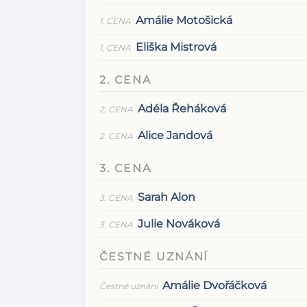
Amálie Motošická
1. CENA
Eliška Mistrová
1. CENA
2. CENA
Adéla Řeháková
2. CENA
Alice Jandová
2. CENA
3. CENA
Sarah Alon
3. CENA
Julie Nováková
3. CENA
ČESTNÉ UZNÁNÍ
Amálie Dvořáčková
Čestné uznání