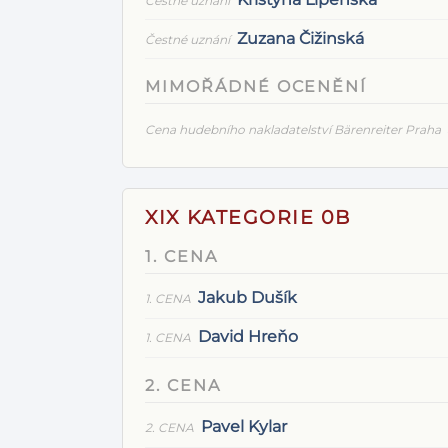
Čestné uznání
Zuzana Čižinská
Čestné uznání
MIMOŘÁDNÉ OCENĚNÍ
Cena hudebního nakladatelství Bärenreiter Praha
XIX KATEGORIE 0B
1. CENA
Jakub Dušík
1. CENA
David Hreňo
1. CENA
2. CENA
Pavel Kylar
2. CENA