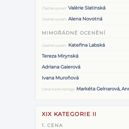
Valérie Slatinská
Čestné uznání
Alena Novotná
Čestné uznání
MIMOŘÁDNÉ OCENĚNÍ
Kateřina Labská
Čestné uznání
Tereza Mirynská
Adriana Gaierová
Ivana Muroňová
Markéta Gelnarová, An
Cena Karla Hartiga
XIX KATEGORIE II
1. CENA