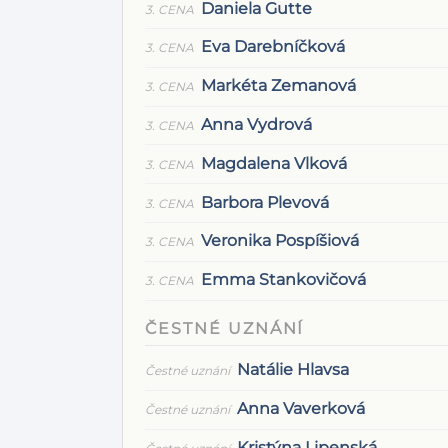
Daniela Gutte
3. CENA
Eva Darebníčková
3. CENA
Markéta Zemanová
3. CENA
Anna Vydrová
3. CENA
Magdalena Vlková
3. CENA
Barbora Plevová
3. CENA
Veronika Pospíšiová
3. CENA
Emma Stankovičová
3. CENA
ČESTNÉ UZNÁNÍ
Natálie Hlavsa
Čestné uznání
Anna Vaverková
Čestné uznání
Kristýna Lipenská