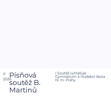
Písňová
| Soutěž vyhlašuje
©
Gymnázium a Hudební škola
2026
hl. m. Prahy
soutěž B.
Martinů