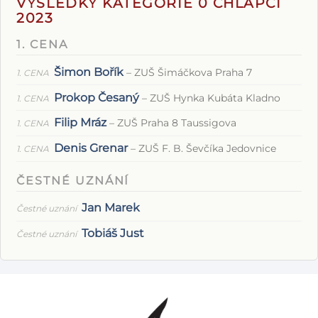
VÝSLEDKY KATEGORIE 0 CHLAPCI
2023
1. CENA
Šimon Bořík
– ZUŠ Šimáčkova Praha 7
1. CENA
Prokop Česaný
– ZUŠ Hynka Kubáta Kladno
1. CENA
Filip Mráz
– ZUŠ Praha 8 Taussigova
1. CENA
Denis Grenar
– ZUŠ F. B. Ševčíka Jedovnice
1. CENA
ČESTNÉ UZNÁNÍ
Jan Marek
Čestné uznání
Tobiáš Just
Čestné uznání