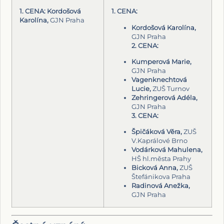
1. CENA: Kordošová
1. CENA:
Karolína,
GJN Praha
Kordošová Karolína,
GJN Praha
2. CENA:
Kumperová Marie,
GJN Praha
Vagenknechtová
Lucie,
ZUŠ Turnov
Zehringerová Adéla,
GJN Praha
3. CENA:
Špičáková Věra,
ZUŠ
V.Kaprálové Brno
Vodárková Mahulena,
HŠ hl.města Prahy
Bicková Anna,
ZUŠ
Štefánikova Praha
Radinová Anežka,
GJN Praha