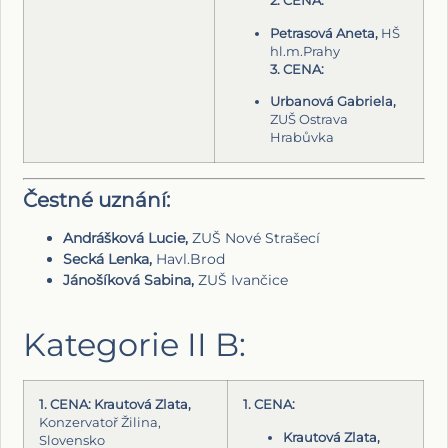
2. CENA:
Petrasová Aneta,
HŠ
hl.m.Prahy
3. CENA:
Urbanová Gabriela,
ZUŠ Ostrava
Hrabůvka
Čestné uznání:
Andrášková Lucie,
ZUŠ Nové Strašecí
Secká Lenka,
Havl.Brod
Jánošíková Sabina,
ZUŠ Ivančice
Kategorie II B:
1. CENA: Krautová Zlata,
1. CENA:
Konzervatoř Žilina,
Krautová Zlata,
Slovensko