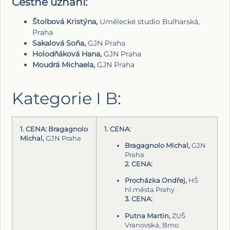
Čestné uznání:
Štolbová Kristýna,
Umělecké studio Bulharská,
Praha
Sakalová Soňa,
GJN Praha
Holodňáková Hana,
GJN Praha
Moudrá Michaela,
GJN Praha
Kategorie I B:
1. CENA: Bragagnolo
1. CENA:
Michal,
GJN Praha
Bragagnolo Michal,
GJN
Praha
2. CENA:
Procházka Ondřej,
HŠ
hl.města Prahy
3. CENA:
Putna Martin,
ZUŠ
Vranovská, Brno