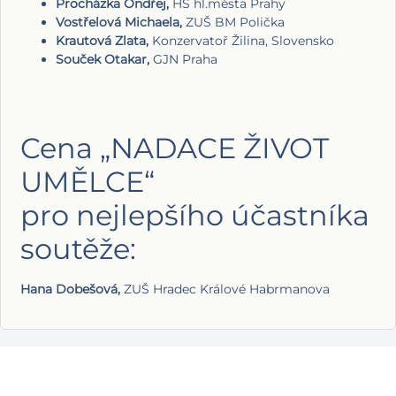
Procházka Ondřej,
HŠ hl.města Prahy
Vostřelová Michaela,
ZUŠ BM Polička
Krautová Zlata,
Konzervatoř Žilina, Slovensko
Souček Otakar,
GJN Praha
Cena „NADACE ŽIVOT
UMĚLCE“
pro nejlepšího účastníka
soutěže:
Hana Dobešová,
ZUŠ Hradec Králové Habrmanova