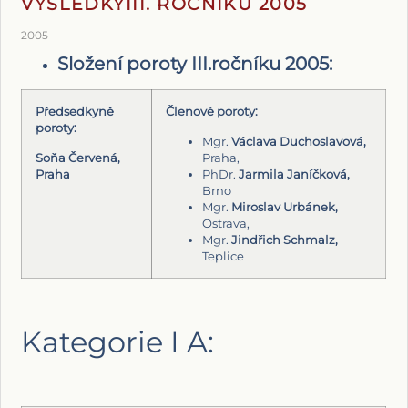
VÝSLEDKYIII. ROČNÍKU 2005
2005
Složení poroty III.ročníku 2005:
Předsedkyně
Členové poroty:
poroty:
Mgr.
Václava Duchoslavová,
Soňa Červená,
Praha,
Praha
PhDr.
Jarmila Janíčková,
Brno
Mgr.
Miroslav Urbánek,
Ostrava,
Mgr.
Jindřich Schmalz,
Teplice
Kategorie I A: