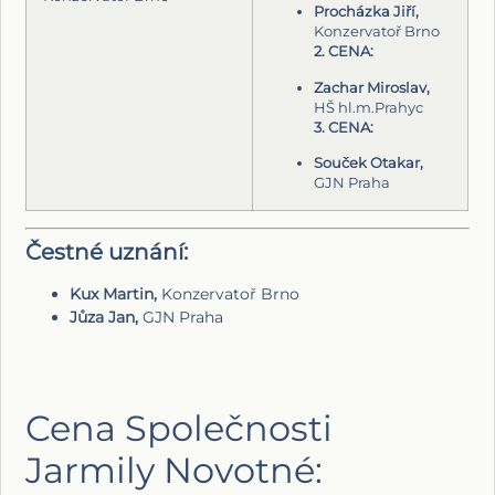
Procházka Jiří,
Konzervatoř Brno
2. CENA:
Zachar Miroslav,
HŠ hl.m.Prahyc
3. CENA:
Souček Otakar,
GJN Praha
Čestné uznání:
Kux Martin,
Konzervatoř Brno
Jůza Jan,
GJN Praha
Cena Společnosti
Jarmily Novotné: