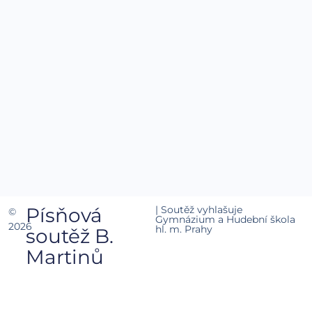
Písňová
| Soutěž vyhlašuje
©
Gymnázium a Hudební škola
2026
hl. m. Prahy
soutěž B.
Martinů