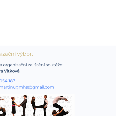
izační výbor:
a organizační zajištění soutěže:
va Vítková
 054 187
martinugmhs@gmail.com