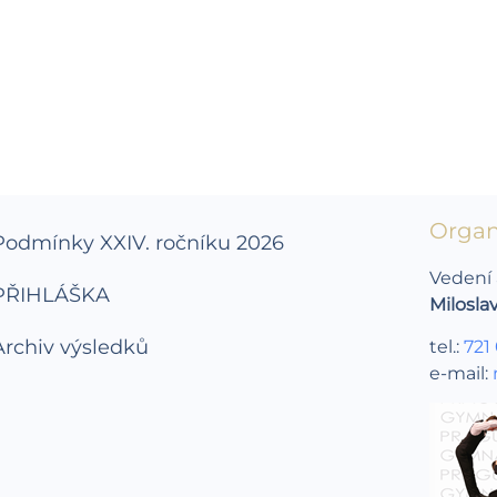
Organ
Podmínky XXIV. ročníku 2026
Vedení 
PŘIHLÁŠKA
Milosla
Archiv výsledků
tel.:
721
e-mail: