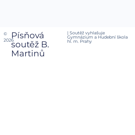
Písňová
| Soutěž vyhlašuje
©
Gymnázium a Hudební škola
2026
hl. m. Prahy
soutěž B.
Martinů