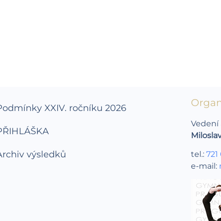
Organ
Podmínky XXIV. ročníku 2026
Vedení 
PŘIHLÁŠKA
Milosla
Archiv výsledků
tel.:
721
e-mail: