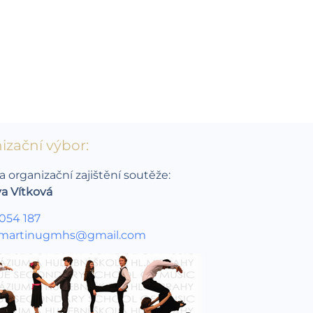
izační výbor:
a organizační zajištění soutěže:
va Vítková
 054 187
martinugmhs@gmail.com