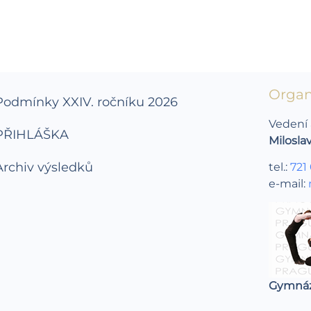
Organ
Podmínky XXIV. ročníku 2026
Vedení 
PŘIHLÁŠKA
Milosla
Archiv výsledků
tel.:
721
e-mail:
Gymnáz