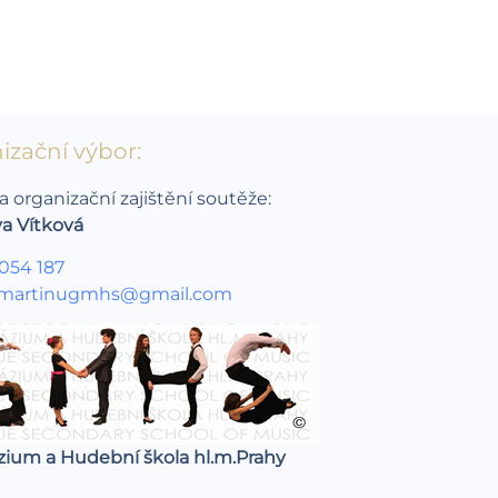
izační výbor:
a organizační zajištění soutěže:
va Vítková
 054 187
martinugmhs@gmail.com
ium a Hudební škola hl.m.Prahy